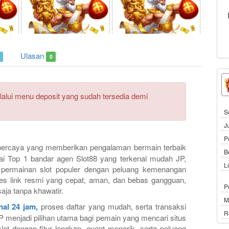
Ulasan
0
0
lalui menu deposit yang sudah tersedia demi
S
J
P
terpercaya yang memberikan pengalaman bermain terbaik
B
gai Top 1 bandar agen Slot88 yang terkenal mudah JP,
L
n permainan slot populer dengan peluang kemenangan
es link resmi yang cepat, aman, dan bebas gangguan,
P
ja tanpa khawatir.
M
al 24 jam,
proses daftar yang mudah, serta transaksi
R
 menjadi pilihan utama bagi pemain yang mencari situs
lot dengan fitur lengkap, event menarik, serta peluang