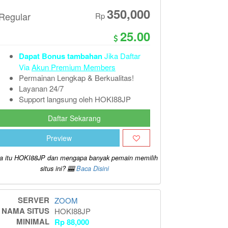
350,000
Regular
Rp
25.00
Dapat Bonus tambahan
Jika Daftar
Via
Akun Premium Members
Permainan Lengkap & Berkualitas!
Layanan 24/7
Support langsung oleh HOKI88JP
Daftar Sekarang
Preview
a itu HOKI88JP dan mengapa banyak pemain memilih
situs ini? 🎰
Baca Disini
SERVER
ZOOM
NAMA SITUS
HOKI88JP
MINIMAL
Rp
88,000