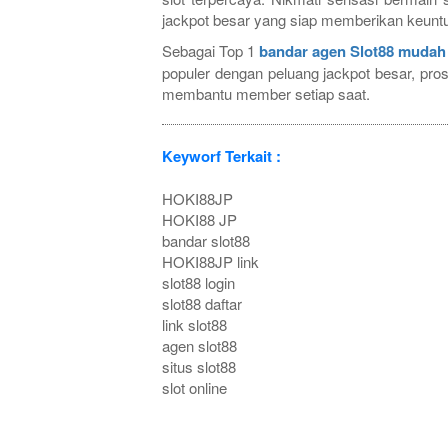
jackpot besar yang siap memberikan keunt
Sebagai Top 1
bandar agen Slot88 mudah
populer dengan peluang jackpot besar, pros
membantu member setiap saat.
Keyworf Terkait :
HOKI88JP
HOKI88 JP
bandar slot88
HOKI88JP link
slot88 login
slot88 daftar
link slot88
agen slot88
situs slot88
slot online