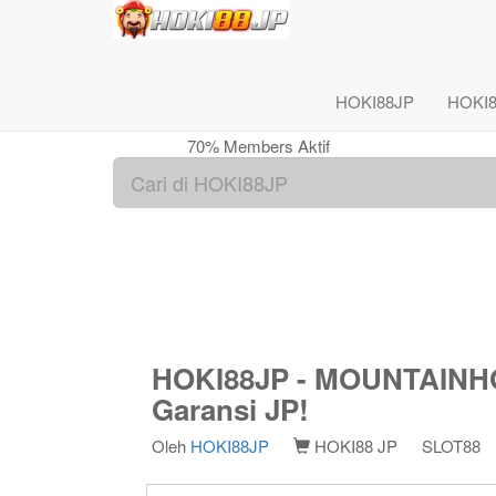
HOKI88JP - MOUNTAI
Members
181,390
HOKI88JP
HOKI8
70% Members Aktif
HOKI88JP - MOUNTAINHOM
Garansi JP!
Oleh
HOKI88JP
HOKI88 JP
SLOT88