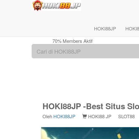
HOKI88JP -Bes
Members
181,390
HOKI88JP
HOKI8
70% Members Aktif
HOKI88JP -Best Situs Slo
Oleh
HOKI88JP
HOKI88 JP
SLOT88